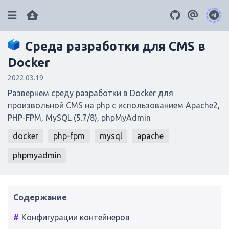
Среда разработки для CMS в
ai
gpu
llamacpp
iptables
gitlab
4
4
2
3
5
Docker
docker
linux
rsync
grub
2022.03.19
9
11
2
2
Развернем среду разработки в Docker для
tarantool
hardware
sentry
mysql
3
2
2
7
произвольной CMS на php с использованием Apache2,
nginx
php
литература
windows
PHP-FPM, MySQL (5.7/8), phpMyAdmin
3
19
6
2
raid
docker
bios
php-fpm
dos
mysql
kafka
apache
ssh
2
2
2
2
2
opencart
phpmyadmin
git
certbot
php-fpm
4
4
2
2
apache
phpmyadmin
node.js
2
2
2
wordpress
javascript
sql
innodb
2
2
4
2
Конфигурации контейнеров