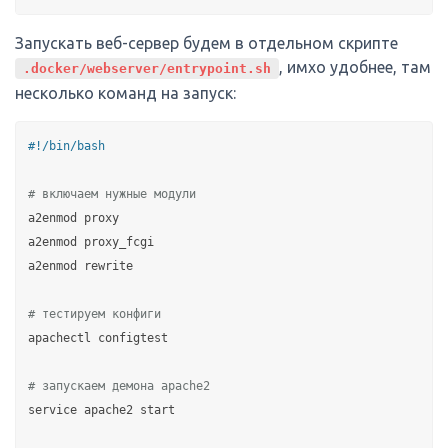
Запускать веб-сервер будем в отдельном скрипте
, имхо удобнее, там
.docker/webserver/entrypoint.sh
несколько команд на запуск:
#!/bin/bash
# включаем нужные модули
a2enmod proxy

a2enmod proxy_fcgi

a2enmod rewrite

# тестируем конфиги
apachectl configtest

# запускаем демона apache2
service apache2 start
