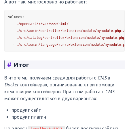
А вот так, многословно но работает:
volumes:
-
./opencart/:/var/www/html/
-
./src/admin/controller/extension/module/mymodule.php:/va
-
./src/catalog/controller/extension/module/mymodule.php:/
-
./src/admin/language/ru-ru/extension/module/mymodule.php
#
Итог
В итоге мы получаем среду для работы с
CMS
в
Docker
контейнерах, организованных при помощи
композиции контейнеров. При этом работа с
CMS
может осуществляться в двух вариантах:
продукт сайт
продукт плагин
По адресу
будет доступен сайт на
localhost:5011