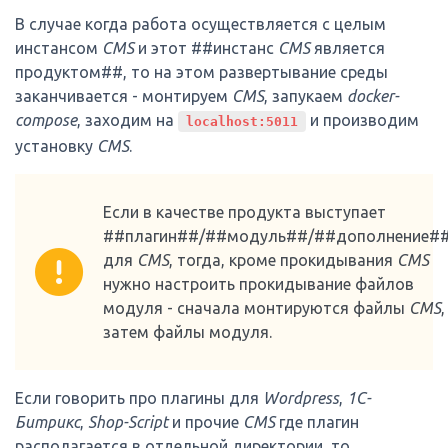
В случае когда работа осуществляется с целым
инстансом
CMS
и этот ##инстанс
CMS
является
продуктом##, то на этом развертывание среды
заканчивается - монтируем
CMS
, запукаем
docker-
compose
, заходим на
и производим
localhost:5011
установку
CMS
.
Если в качестве продукта выступает
##плагин##/##модуль##/##дополнение#
для
CMS
, тогда, кроме прокидывания
CMS
нужно настроить прокидывание файлов
модуля - сначала монтируются файлы
CMS
,
затем файлы модуля.
Если говорить про плагины для
Wordpress
,
1С-
Битрикс
,
Shop-Script
и прочие
CMS
где плагин
располагается в отдельной директории, то