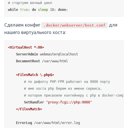
# стартуем вечный цикл
while
true
; 
do
sleep
 10; 
done
Сделаем конфиг
для
.docker/webserver/host.conf
нашего виртуального хоста:
<VirtualHost *
:80
>
ServerAdmin
 webmaster@localhost

DocumentRoot
 /var/www/html

<FilesMatch \.php$>
# по дефолту PHP-FPM работает на 9000 порту
# имя хоста php берем из имени сервиса,
# которое присвоили контейнеру с php в docker-compos
SetHandler
"proxy:fcgi://php:9000"
</FilesMatch>
ErrorLog
 /var/www/html/error.log
