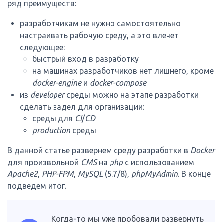
ряд преимуществ:
разработчикам не нужно самостоятельно
настраивать рабочую среду, а это влечет
следующее:
быстрый вход в разработку
на машинах разработчиков нет лишнего, кроме
docker-engine
и
docker-compose
из
developer
среды можно на этапе разработки
сделать задел для организации:
среды для
CI
/
CD
production
среды
В данной статье развернем среду разработки в
Docker
для произвольной
CMS
на
php
с использованием
Apache2
,
PHP-FPM
,
MySQL
(5.7/8),
phpMyAdmin
. В конце
подведем итог.
Когда-то мы уже пробовали развернуть