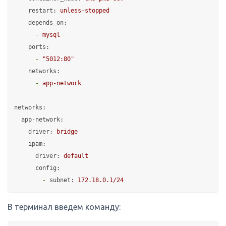
restart:
unless-stopped
depends_on:
-
mysql
ports:
-
"5012:80"
networks:
-
app-network
networks:
app-network:
driver:
bridge
ipam:
driver:
default
config:
-
subnet:
172.18
.0
.1
/24
В терминал введем команду: