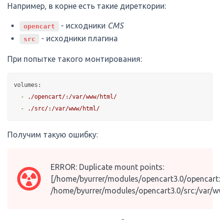
Например, в корне есть такие диреткории:
- исходники
CMS
opencart
- исходники плагина
src
При попытке такого монтирования:
volumes:
-
./opencart/:/var/www/html/
-
./src/:/var/www/html/
Получим такую ошибку:
ERROR: Duplicate mount points:
[/home/byurrer/modules/opencart3.0/opencart:
/home/byurrer/modules/opencart3.0/src:/var/w