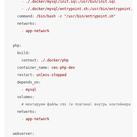
-
./.docker/mysql/init.sql:/usr/bin/init.sql
-
./.docker/mysql/entrypoint.sh:/usr/bin/entrypoint.sh
command:
/bin/bash
-c
"/usr/bin/entrypoint.sh"
networks:
-
app-network
php:
build:
context:
./.docker/php
container_name:
cms-php-dev
restart:
unless-stopped
depends_on:
-
mysql
volumes:
# монтируем файлы cms (и плагина) внутрь контейнера
networks:
-
app-network
webserver: