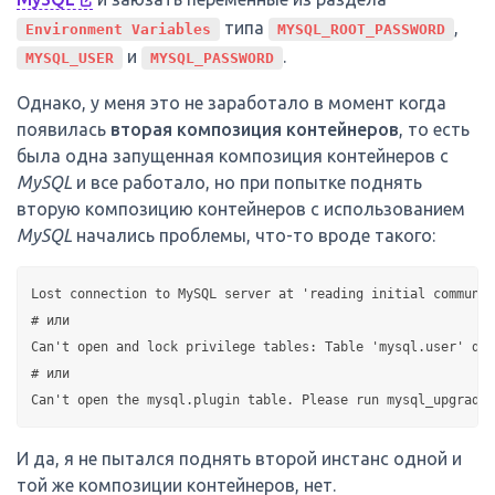
типа
,
Environment Variables
MYSQL_ROOT_PASSWORD
и
.
MYSQL_USER
MYSQL_PASSWORD
Однако, у меня это не заработало в момент когда
появилась
вторая композиция контейнеров
, то есть
была одна запущенная композиция контейнеров с
MySQL
и все работало, но при попытке поднять
вторую композицию контейнеров с использованием
MySQL
начались проблемы, что-то вроде такого:
Lost connection to MySQL server at 'reading initial communic
# или

Can't open and lock privilege tables: Table 'mysql.user' doe
# или

И да, я не пытался поднять второй инстанс одной и
той же композиции контейнеров, нет.