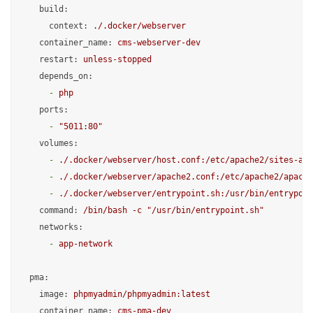
build:
context:
./.docker/webserver
container_name:
cms-webserver-dev
restart:
unless-stopped
depends_on:
-
php
ports:
-
"5011:80"
volumes:
-
./.docker/webserver/host.conf:/etc/apache2/sites-ava
-
./.docker/webserver/apache2.conf:/etc/apache2/apache
-
./.docker/webserver/entrypoint.sh:/usr/bin/entrypoin
command:
/bin/bash
-c
"/usr/bin/entrypoint.sh"
networks:
-
app-network
pma:
image:
phpmyadmin/phpmyadmin:latest
container_name:
cms-pma-dev