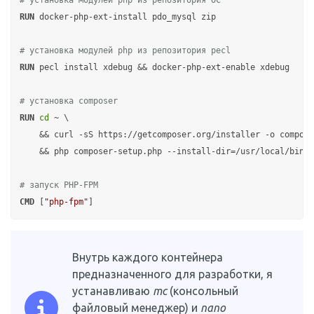
# установка модулей php из репозитория ОС
RUN
 docker-php-ext-install pdo_mysql zip
# установка модулей php из репозитория pecl
RUN
 pecl install xdebug && docker-php-ext-enable xdebug
# установка composer
RUN
cd
 ~ \

    && curl -sS https://getcomposer.org/installer -o compose
    && php composer-setup.php --install-dir=/usr/local/bin -
# запуск PHP-FPM
CMD
 [
"php-fpm"
]
Внутрь каждого контейнера
предназначенного для разработки, я
устанавливаю
mc
(консольный
файловый менеджер) и
nano