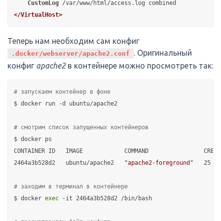
CustomLog
</VirtualHost>
Теперь нам необходим сам конфиг
. Оригинальный
.docker/webserver/apache2.conf
конфиг
apache2
в контейнере можно просмотреть так:
# запускаем контейнер в фоне
$ docker run -d ubuntu/apache2

# смотрим список запущенных контейнеров
$ docker ps

CONTAINER ID   IMAGE            COMMAND                CREAT
2464a3b528d2   ubuntu/apache2   
"apache2-foreground"
   25 se
# заходим в терминал в контейнере
$ docker 
exec
 -it 2464a3b528d2 /bin/bash
