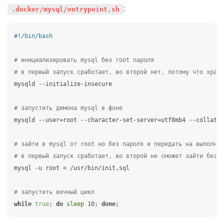
:
.docker/mysql/entrypoint.sh
#!/bin/bash
# инициализировать mysql без root пароля
# в первый запуск сработает, во второй нет, потому что храни
mysqld --initialize-insecure

# запустить демона mysql в фоне
mysqld --user=root --character-set-server=utf8mb4 --collatio
# зайти в mysql от root но без пароля и передать на выполнен
# в первый запуск сработает, во второй не сможет зайти без п
mysql -u root < /usr/bin/init.sql

# запустить вечный цикл
while
true
; 
do
sleep
 10; 
done