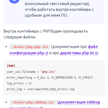
(консольный текстовый редактор),
чтобы работать внутри контейнера с
удобным для меня ПО.
Внутрь контейнера с
PHP
будем прокидывать
следущие файлы:
(документация про
файл
.docker/php/php.ini
конфигурации php
и про
директивы php.ini
:
[PHP]
user_ini.filename
 = 
"php.ini"
error_reporting
log_errors
 = 
On
error_log
(
документация xdebug
.docker/php/xdebug.ini