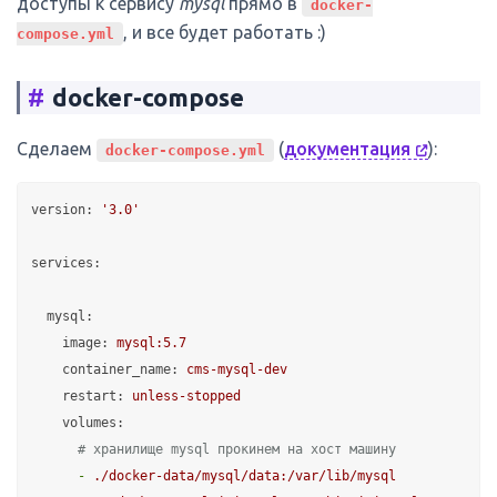
доступы к сервису
mysql
прямо в
docker-
, и все будет работать :)
compose.yml
#
docker-compose
Сделаем
(
документация
):
docker-compose.yml
version:
'3.0'
services:
mysql:
image:
mysql:5.7
container_name:
cms-mysql-dev
restart:
unless-stopped
volumes:
# хранилище mysql прокинем на хост машину
-
./docker-data/mysql/data:/var/lib/mysql