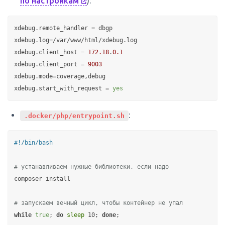
по настройкам
):
xdebug.remote_handler
xdebug.log
xdebug.client_host
 = 
172.18
.
0.1
xdebug.client_port
 = 
9003
xdebug.mode
xdebug.start_with_request
 = 
yes
:
.docker/php/entrypoint.sh
#!/bin/bash
# устанавливаем нужные библиотеки, если надо
composer install

# запускаем вечный цикл, чтобы контейнер не упал
while
true
; 
do
sleep
 10; 
done