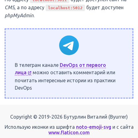
CMS
, а по адресу
будет доступен
localhost:5012
phpMyAdmin
.
В телеграм канале
DevOps от первого
лица
можно оставить комментарий или
почитать интересные истории из практики
DevOps
Copyright © 2019-2026 Бутурлин Виталий (Byurrer)
Использую иконки из шрифта
noto-emoji-svg
и с сайта
www.flaticon.com