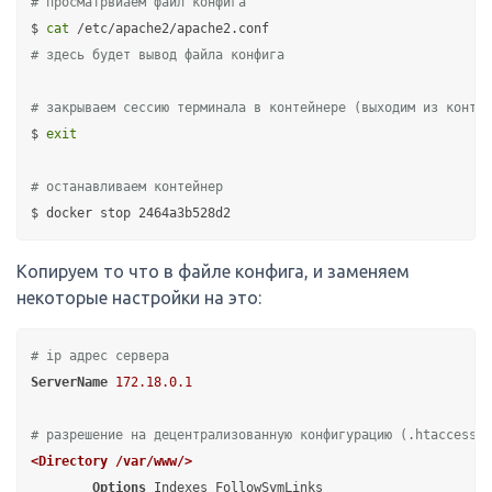
# просматрвиаем файл конфига
$ 
cat
# здесь будет вывод файла конфига
# закрываем сессию терминала в контейнере (выходим из контей
$ 
exit
# останавливаем контейнер
Копируем то что в файле конфига, и заменяем
некоторые настройки на это:
# ip адрес сервера
ServerName
172.18.0.1
# разрешение на децентрализованную конфигурацию (.htaccess) 
<Directory /var/www/>
Options
 Indexes FollowSymLinks
