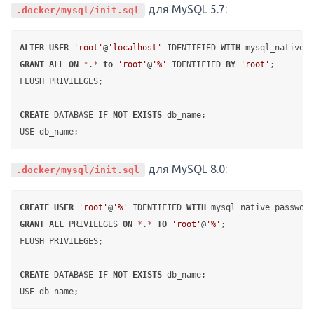
для MySQL 5.7:
.docker/mysql/init.sql
ALTER
USER
'root'
@
'localhost'
 IDENTIFIED 
WITH
 mysql_native_p
GRANT
ALL
ON
*
.
*
to
'root'
@
'%'
 IDENTIFIED 
BY
'root'
;

FLUSH PRIVILEGES;

CREATE
 DATABASE IF 
NOT
EXISTS
 db_name;

для MySQL 8.0:
.docker/mysql/init.sql
CREATE
USER
'root'
@
'%'
 IDENTIFIED 
WITH
 mysql_native_password
GRANT
ALL
 PRIVILEGES 
ON
*
.
*
TO
'root'
@
'%'
;

FLUSH PRIVILEGES;

CREATE
 DATABASE IF 
NOT
EXISTS
 db_name;
