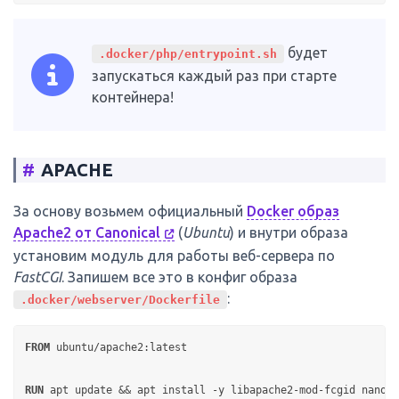
будет
.docker/php/entrypoint.sh
запускаться каждый раз при старте
контейнера!
#
APACHE
За основу возьмем официальный
Docker образ
Apache2 от Canonical
(
Ubuntu
) и внутри образа
установим модуль для работы веб-сервера по
FastCGI
. Запишем все это в конфиг образа
:
.docker/webserver/Dockerfile
FROM
 ubuntu/apache2:latest

RUN
 apt update && apt install -y libapache2-mod-fcgid nano m