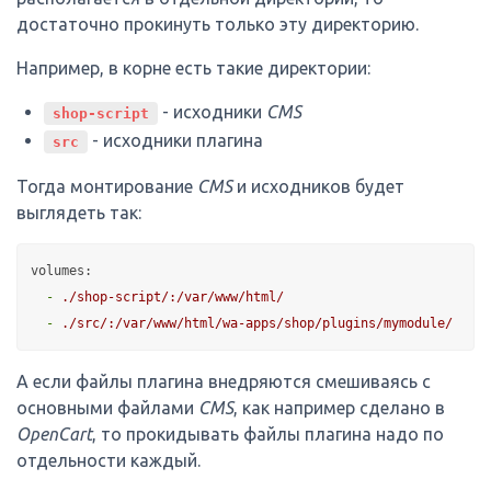
достаточно прокинуть только эту директорию.
Например, в корне есть такие директории:
- исходники
CMS
shop-script
- исходники плагина
src
Тогда монтирование
CMS
и исходников будет
выглядеть так:
volumes:
-
./shop-script/:/var/www/html/
-
./src/:/var/www/html/wa-apps/shop/plugins/mymodule/
А если файлы плагина внедряются смешиваясь с
основными файлами
CMS
, как например сделано в
OpenCart
, то прокидывать файлы плагина надо по
отдельности каждый.