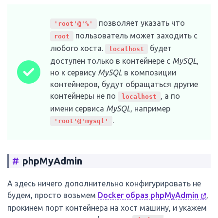
позволяет указать что
'root'@'%'
пользователь может заходить с
root
любого хоста.
будет
localhost
доступен только в контейнере с
MySQL
,
но к сервису
MySQL
в композиции
контейнеров, будут обращаться другие
контейнеры не по
, а по
localhost
имени сервиса
MySQL
, например
.
'root'@'mysql'
#
phpMyAdmin
А здесь ничего дополнительно конфигурировать не
будем, просто возьмем
Docker образ phpMyAdmin
,
прокинем порт контейнера на хост машину, и укажем