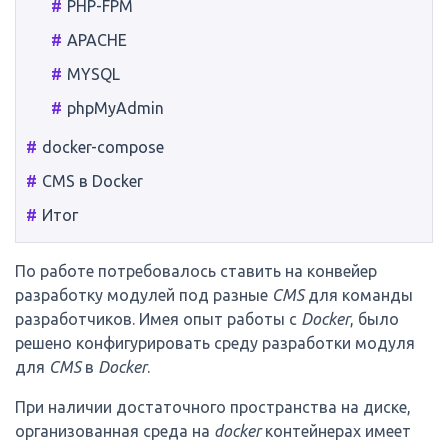
PHP-FPM
APACHE
MYSQL
phpMyAdmin
docker-compose
CMS в Docker
Итог
По работе потребовалось ставить на конвейер
разработку модулей под разные
CMS
для команды
разработчиков. Имея опыт работы с
Docker
, было
решено конфигурировать среду разработки модуля
для
CMS
в
Docker
.
При наличии достаточного пространства на диске,
организованная среда на
docker
контейнерах имеет