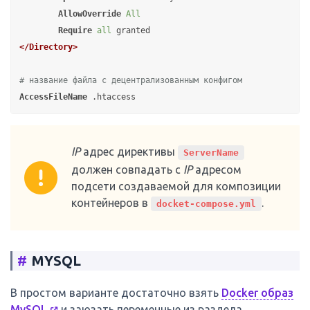
AllowOverride
All
Require
all
</Directory>
# название файла с децентрализованным конфигом
AccessFileName
IP
адрес директивы
ServerName
должен совпадать с
IP
адресом
подсети создаваемой для композиции
контейнеров в
.
docket-compose.yml
#
MYSQL
В простом варианте достаточно взять
Docker образ
MySQL
и заюзать переменные из раздела