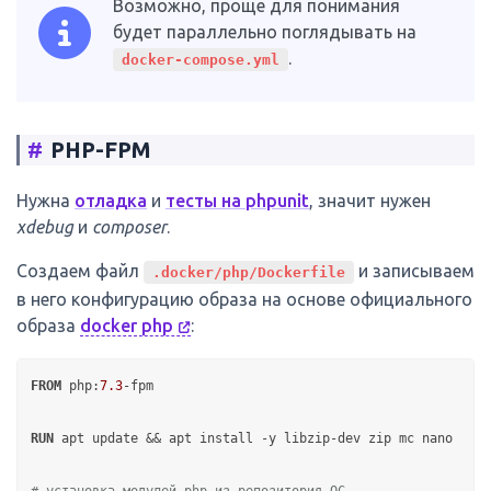
Возможно, проще для понимания
будет параллельно поглядывать на
.
docker-compose.yml
#
PHP-FPM
Нужна
отладка
и
тесты на phpunit
, значит нужен
xdebug
и
composer
.
Создаем файл
и записываем
.docker/php/Dockerfile
в него конфигурацию образа на основе официального
образа
docker php
:
FROM
 php:
7.3
-fpm

RUN
 apt update && apt install -y libzip-dev zip mc nano