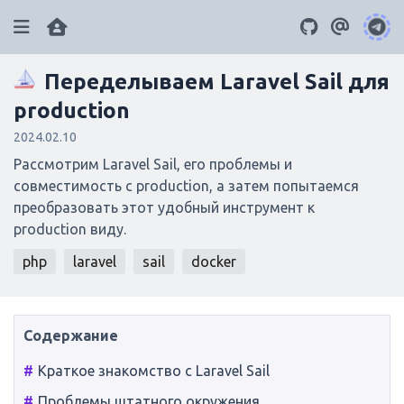
Переделываем Laravel Sail для
ai
gpu
llamacpp
iptables
gitlab
4
4
2
3
5
production
docker
linux
rsync
grub
2024.02.10
9
11
2
2
Рассмотрим Laravel Sail, его проблемы и
tarantool
hardware
sentry
mysql
3
2
2
7
совместимость с production, а затем попытаемся
nginx
php
литература
windows
преобразовать этот удобный инструмент к
3
19
6
2
production виду.
raid
bios
dos
kafka
ssh
2
2
2
2
2
php
laravel
sail
docker
opencart
git
certbot
php-fpm
4
4
2
2
apache
phpmyadmin
node.js
2
2
2
wordpress
javascript
sql
innodb
2
2
4
2
Краткое знакомство с Laravel Sail
Проблемы штатного окружения