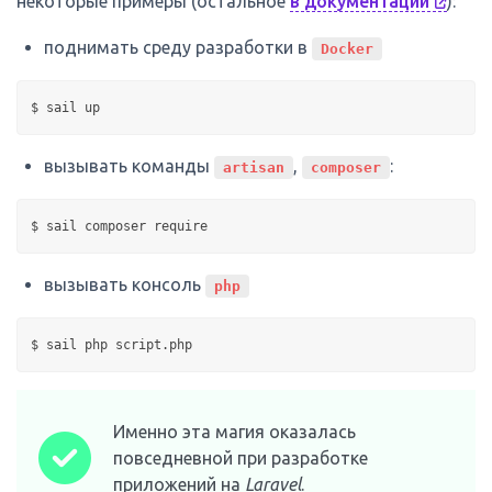
некоторые примеры (остальное
в документации
):
поднимать среду разработки в
Docker
вызывать команды
,
:
artisan
composer
вызывать консоль
php
Именно эта магия оказалась
повседневной при разработке
приложений на
Laravel
.