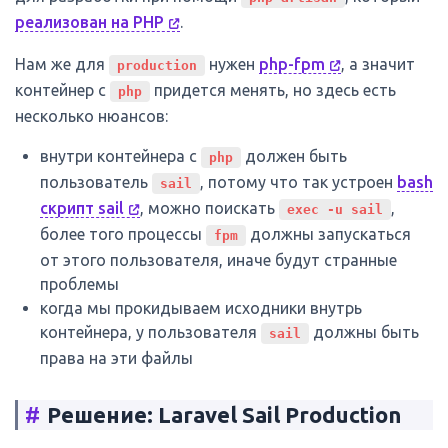
реализован на PHP
.
Нам же для
нужен
php-fpm
, а значит
production
контейнер с
придется менять, но здесь есть
php
несколько нюансов:
внутри контейнера с
должен быть
php
пользователь
, потому что так устроен
bash
sail
скрипт sail
, можно поискать
,
exec -u sail
более того процессы
должны запускаться
fpm
от этого пользователя, иначе будут странные
проблемы
когда мы прокидываем исходники внутрь
контейнера, у пользователя
должны быть
sail
права на эти файлы
#
Решение: Laravel Sail Production