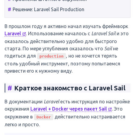
Решение: Laravel Sail Production
В прошлом году я активно начал изучать фреймворк
Laravel
. Использование началось с
Laravel Sail
и это
оказалось действительно удобно для быстрого
старта. По мере углубления оказалось что
Sail
не
годиться для
, но не хочется терять
production
столь удобный инструмент, поэтому попытаемся
привести его к нужному виду.
#
Краткое знакомство с Laravel Sail
В документации
Laravel
есть инструкция по настройке
окружения
Laravel + Docker через пакет Sail
. Это
окружение в
действительно настраивается
Docker
легко и просто.