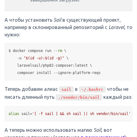
А чтобы установить
Sail
в существующий проект,
например в склонированный репозиторий с
Laravel
, то
нужно:
$ docker compose run --
rm
 \

    -u 
"
$(id -u)
:
$(id -g)
"
 \

    laravelsail/php82-composer:latest \

Теперь добавим алиас
в
чтобы не
sail
~/.bashrc
писать длинный путь
каждый раз:
./vendor/bin/sail
alias
 sail=
'[ -f sail ] && sh sail || sh vendor/bin/sail'
А теперь можно использовать магию
Sail
, вот