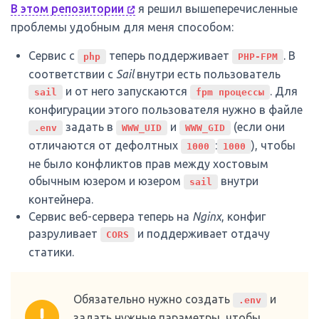
В этом репозитории
я решил вышеперечисленные
проблемы удобным для меня способом:
Сервис с
теперь поддерживает
. В
php
PHP-FPM
соответствии с
Sail
внутри есть пользователь
и от него запускаются
. Для
sail
fpm процессы
конфигурации этого пользователя нужно в файле
задать в
и
(если они
.env
WWW_UID
WWW_GID
отличаются от дефолтных
:
), чтобы
1000
1000
не было конфликтов прав между хостовым
обычным юзером и юзером
внутри
sail
контейнера.
Сервис веб-сервера теперь на
Nginx
, конфиг
разруливает
и поддерживает отдачу
CORS
статики.
Обязательно нужно создать
и
.env
задать нужные параметры, чтобы