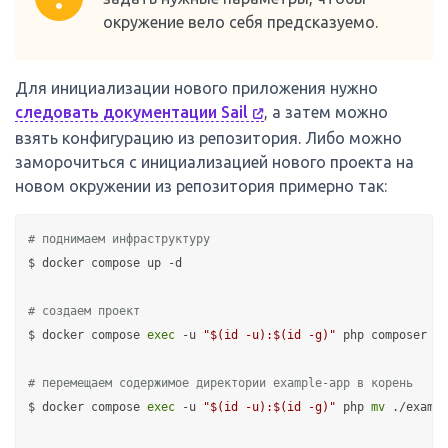
окружение вело себя предсказуемо.
Для инициализации нового приложения нужно
следовать документации Sail
, а затем можно
взять конфигурацию из репозитория. Либо можно
заморочиться с инициализацией нового проекта на
новом окружении из репозитория примерно так:
# поднимаем инфраструктуру
$ docker compose up -d

# создаем проект
$ docker compose 
exec
 -u 
"
$(id -u)
:
$(id -g)
"
 php composer cr
# перемещаем содержимое директории example-app в корень
$ docker compose 
exec
 -u 
"
$(id -u)
:
$(id -g)
"
 php 
mv
 ./exampl