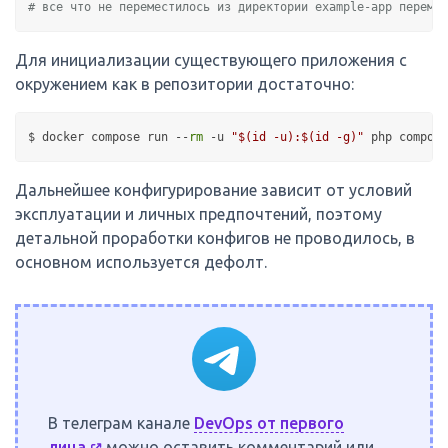
# все что не переместилось из директории example-app перемещ
Для инициализации существующего приложения с
окружением как в репозитории достаточно:
$ docker compose run --
rm
 -u 
"
$(id -u)
:
$(id -g)
"
Дальнейшее конфигурирование зависит от условий
эксплуатации и личных предпочтений, поэтому
детальной проработки конфигов не проводилось, в
основном используется дефолт.
В телеграм канале
DevOps от первого
лица
можно оставить комментарий или