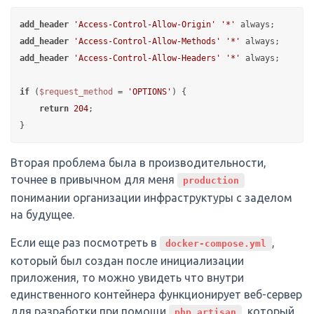
add_header
'Access-Control-Allow-Origin'
'*'
add_header
'Access-Control-Allow-Methods'
'*'
add_header
'Access-Control-Allow-Headers'
'*'
 always;

if
 (
$request_method
 = 
'OPTIONS'
) {

return
204
;

Вторая проблема была в производительности,
точнее в привычном для меня
production
понимании организации инфраструктуры с заделом
на будущее.
Если еще раз посмотреть в
,
docker-compose.yml
который был создан после инициализации
приложения, то можно увидеть что внутри
единственного контейнера функционирует веб-сервер
для разработки при помощи
, который
php artisan