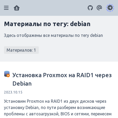
Материалы по тегу: debian
ai
gpu
llamacpp
iptables
gitlab
4
4
2
3
5
Здесь отображены все материалы по тегу debian
docker
linux
rsync
grub
9
11
2
2
tarantool
Материалов: 1
hardware
sentry
mysql
3
2
2
7
nginx
php
литература
windows
3
19
6
2
raid
bios
dos
kafka
ssh
2
2
2
2
2
Установка Proxmox на RAID1 через
opencart
git
certbot
php-fpm
4
4
2
2
Debian
apache
phpmyadmin
node.js
2
2
2
2023.10.15
wordpress
javascript
sql
innodb
2
2
4
2
Установим Proxmox на RAID1 из двух дисков через
установку Debian, по пути разберем возникающие
проблемы с автозагрузкой, BIOS и сетями, перенесем