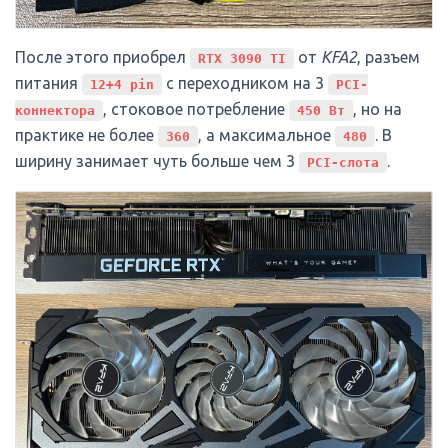
После этого приобрел
от
KFA2
, разъем
RTX 3090 TI
питания
с переходником на 3
12+4 pin
PCI-
, стоковое потребление
, но на
коннектора
450 Вт
практике не более
, а максимальное
. В
360
480
ширину занимает чуть больше чем 3
.
PCI-слота