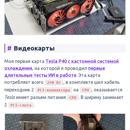
#
Видеокарты
Моя первая карта
Tesla P40 с кастомной системой
охлаждения
, на которой я проводил
первые
длительные тесты ИИ в работе
. Эта карта
потребляет всего
, в комплекте шел кабель
250 Вт
переходник 2
на
, оказывается
PCI-коннектора
CPU
Tesla
имеет разъем питания
. В ширину занимает
CPU
2
.
PCI-слота