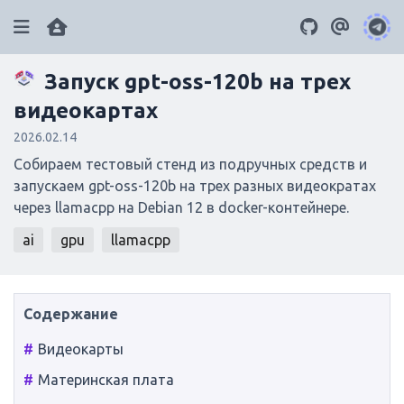
Запуск gpt-oss-120b на трех
ai
gpu
llamacpp
iptables
gitlab
4
4
2
3
5
видеокартах
docker
linux
rsync
grub
2026.02.14
9
11
2
2
Собираем тестовый стенд из подручных средств и
tarantool
hardware
sentry
mysql
3
2
2
7
запускаем gpt-oss-120b на трех разных видеократах
nginx
php
литература
windows
через llamacpp на Debian 12 в docker-контейнере.
3
19
6
2
raid
ai
gpu
bios
llamacpp
dos
kafka
ssh
2
2
2
2
2
opencart
git
certbot
php-fpm
4
4
2
2
apache
phpmyadmin
node.js
2
2
2
wordpress
javascript
sql
innodb
2
2
4
2
Видеокарты
Материнская плата