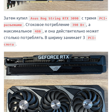
Затем купил
с тремя
Asus Rog String RTX 3090
PCI-
. Стоковое потребление
, а
разъемами
390 Вт
максимальное
, и она действительно может
480
столько потреблять. В ширину занимает 3
PCI-
.
слота