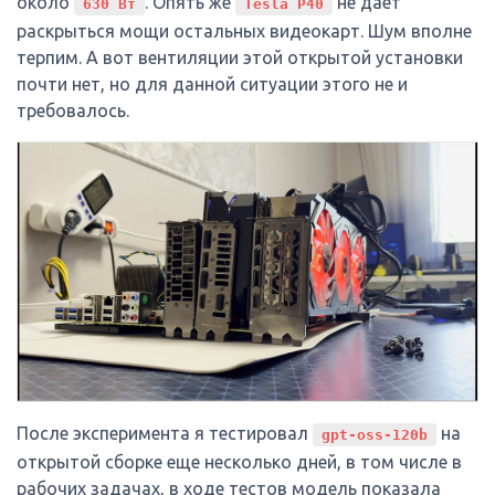
около
. Опять же
не дает
630 Вт
Tesla P40
раскрыться мощи остальных видеокарт. Шум вполне
терпим. А вот вентиляции этой открытой установки
почти нет, но для данной ситуации этого не и
требовалось.
После эксперимента я тестировал
на
gpt-oss-120b
открытой сборке еще несколько дней, в том числе в
рабочих задачах, в ходе тестов модель показала