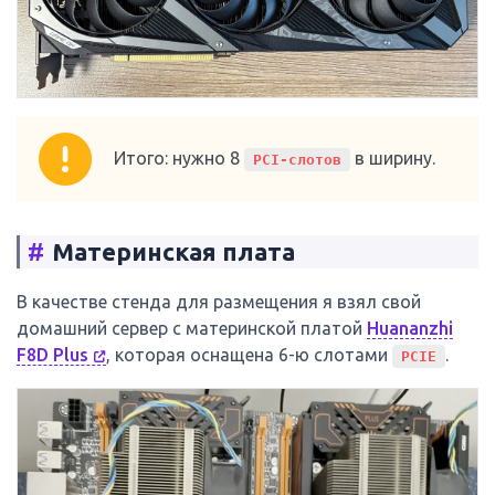
Итого: нужно 8
в ширину.
PCI-слотов
#
Материнская плата
В качестве стенда для размещения я взял свой
домашний сервер с материнской платой
Huananzhi
F8D Plus
, которая оснащена 6-ю слотами
.
PCIE