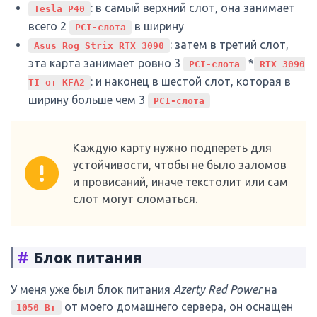
: в самый верхний слот, она занимает
Tesla P40
всего 2
в ширину
PCI-слота
: затем в третий слот,
Asus Rog Strix RTX 3090
эта карта занимает ровно 3
*
PCI-слота
RTX 3090
: и наконец в шестой слот, которая в
TI от KFA2
ширину больше чем 3
PCI-слота
Каждую карту нужно подпереть для
устойчивости, чтобы не было заломов
и провисаний, иначе текстолит или сам
слот могут сломаться.
#
Блок питания
У меня уже был блок питания
Azerty Red Power
на
от моего домашнего сервера, он оснащен
1050 Вт