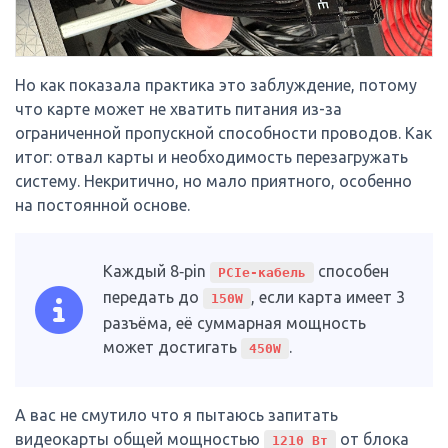
Но как показала практика это заблуждение, потому
что карте может не хватить питания из-за
ограниченной пропускной способности проводов. Как
итог: отвал карты и необходимость перезагружать
систему. Некритично, но мало приятного, особенно
на постоянной основе.
Каждый 8‑pin
способен
PCIe‑кабель
передать до
, если карта имеет 3
150W
разъёма, её суммарная мощность
может достигать
.
450W
А вас не смутило что я пытаюсь запитать
видеокарты общей мощностью
от блока
1210 Вт