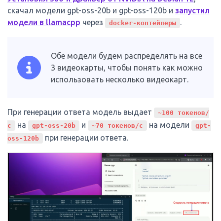
скачал модели gpt-oss-20b и gpt-oss-120b и
запустил
модели в llamacpp
через
.
docker-контейнеры
Обе модели будем распределять на все
3 видеокарты, чтобы понять как можно
использовать несколько видеокарт.
При генерации ответа модель выдает
~100 токенов/
на
и
на модели
с
gpt-oss-20b
~70 токенов/с
gpt-
при генерации ответа.
oss-120b